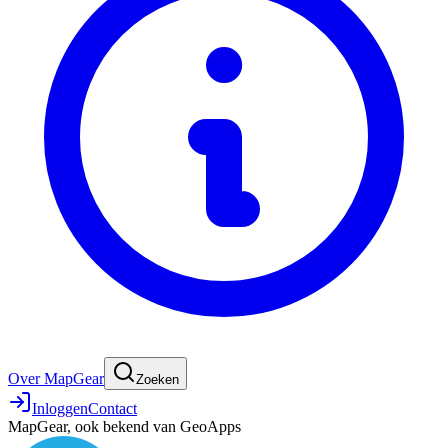
Over MapGear
Zoeken
Inloggen
Contact
MapGear, ook bekend van GeoApps