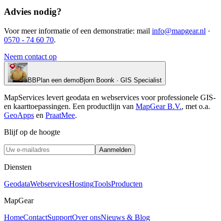
Advies nodig?
Voor meer informatie of een demonstratie: mail
info@mapgear.nl
·
0570 - 74 60 70
.
Neem contact op
BB
Plan een demo
Bjorn Boonk · GIS Specialist
MapServices levert geodata en webservices voor professionele GIS-
en kaarttoepassingen. Een productlijn van
MapGear B.V.
, met o.a.
GeoApps
en
PraatMee
.
Blijf op de hoogte
Aanmelden
Diensten
Geodata
Webservices
Hosting
Tools
Producten
MapGear
Home
Contact
Support
Over ons
Nieuws & Blog