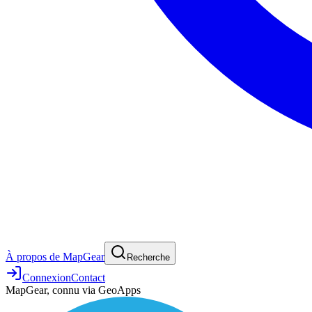
À propos de MapGear
Recherche
Connexion
Contact
MapGear, connu via GeoApps