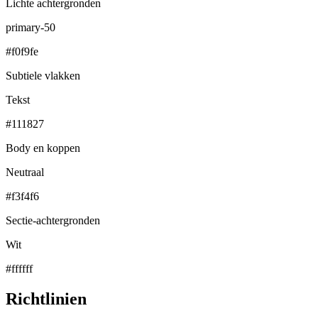
Lichte achtergronden
primary-50
#f0f9fe
Subtiele vlakken
Tekst
#111827
Body en koppen
Neutraal
#f3f4f6
Sectie-achtergronden
Wit
#ffffff
Richtlinien