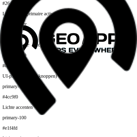
#26abe2
Logo, links, primaire acties
Brand hover
#0b6d99
Hover, donkere accenten
primary-500
#009FDF
UI-primair (CMS, knoppen)
primary-400
#4cc9f0
Lichte accenten
primary-100
#e1f4fd