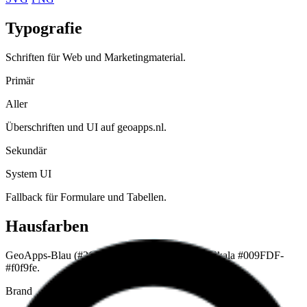
Typografie
Schriften für Web und Marketingmaterial.
Primär
Aller
Überschriften und UI auf geoapps.nl.
Sekundär
System UI
Fallback für Formulare und Tabellen.
Hausfarben
GeoApps-Blau (#26abe2, Hover #0b6d99) mit Skala #009FDF-
#f0f9fe.
Brand