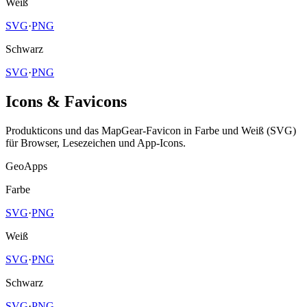
Weiß
SVG
·
PNG
Schwarz
SVG
·
PNG
Icons & Favicons
Produkticons und das MapGear-Favicon in Farbe und Weiß (SVG)
für Browser, Lesezeichen und App-Icons.
GeoApps
Farbe
SVG
·
PNG
Weiß
SVG
·
PNG
Schwarz
SVG
·
PNG