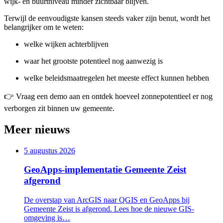
wijk- en buurtniveau minder zichtbaar blijven.
Terwijl de eenvoudigste kansen steeds vaker zijn benut, wordt het
belangrijker om te weten:
welke wijken achterblijven
waar het grootste potentieel nog aanwezig is
welke beleidsmaatregelen het meeste effect kunnen hebben
👉 Vraag een demo aan en ontdek hoeveel zonnepotentieel er nog
verborgen zit binnen uw gemeente.
Meer nieuws
5 augustus 2026
GeoApps-implementatie Gemeente Zeist
afgerond
De overstap van ArcGIS naar QGIS en GeoApps bij
Gemeente Zeist is afgerond. Lees hoe de nieuwe GIS-
omgeving is…