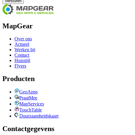
Versturen
MapGear
Over ons
Actueel
Werken bij
Contact
Huisstijl
Flyers
Producten
GeoApps
PraatMee
MapServices
TouchTable
Duurzaamheidskaart
Contactgegevens