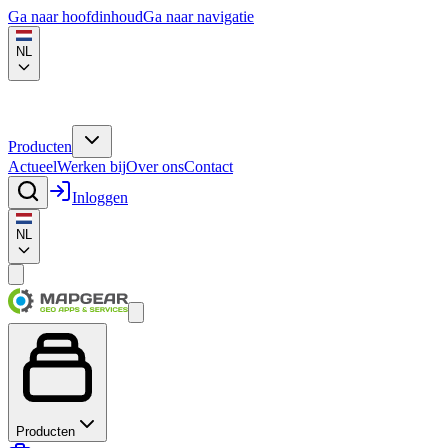
Ga naar hoofdinhoud
Ga naar navigatie
NL
Producten
Actueel
Werken bij
Over ons
Contact
Inloggen
NL
Producten