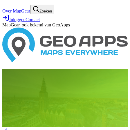
Over MapGear
Zoeken
Inloggen
Contact
MapGear, ook bekend van GeoApps
19 juni 2026
Duurzaamheidskaart Team