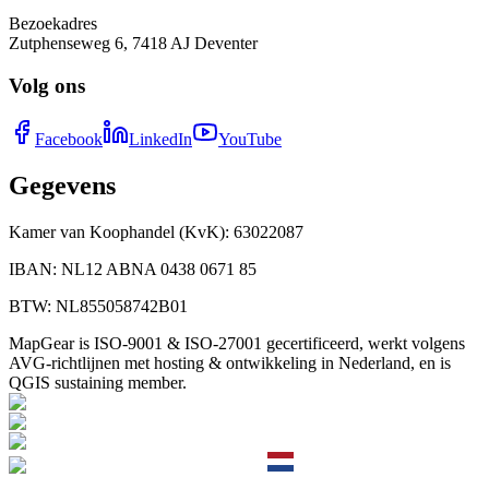
Bezoekadres
Zutphenseweg 6, 7418 AJ Deventer
Volg ons
Facebook
LinkedIn
YouTube
Gegevens
Kamer van Koophandel (KvK)
:
63022087
IBAN
:
NL12 ABNA 0438 0671 85
BTW
:
NL855058742B01
MapGear is ISO-9001 & ISO-27001 gecertificeerd, werkt volgens
AVG-richtlijnen met hosting & ontwikkeling in Nederland, en is
QGIS sustaining member.