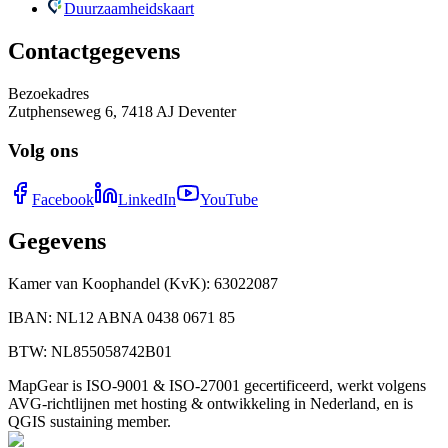
Duurzaamheidskaart
Contactgegevens
Bezoekadres
Zutphenseweg 6, 7418 AJ Deventer
Volg ons
Facebook
LinkedIn
YouTube
Gegevens
Kamer van Koophandel (KvK)
:
63022087
IBAN
:
NL12 ABNA 0438 0671 85
BTW
:
NL855058742B01
MapGear is ISO-9001 & ISO-27001 gecertificeerd, werkt volgens
AVG-richtlijnen met hosting & ontwikkeling in Nederland, en is
QGIS sustaining member.