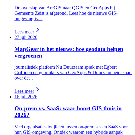
De overstap van ArcGIS naar QGIS en GeoApps bij
Gemeente Zeist is afgerond. Lees hoe de nieuwe GIS-
omgeving is…
Lees meer
27 juli 2026
MapGear in het nieuws: hoe geodata helpen
vergroenen
journalistiek platform Nu Duurzaam sprak met Egbert
Griffioen en gebruikers van GeoApps & Duurzaamheidskaart
over de…
Lees meer
16 juli 2026
On-prem vs. SaaS: waar hoort GIS thuis in
2026?
Veel organisaties twijfelen tussen on-premises en SaaS voor
hun GIS-omgeving. Ontdek waarom een hybride aanpak