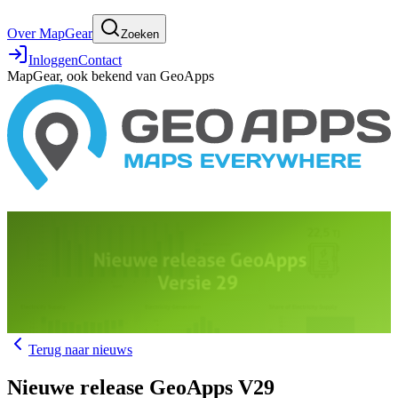
Over MapGear
Zoeken
Inloggen
Contact
MapGear, ook bekend van GeoApps
29 juli 2025
GeoApps CMS
Terug naar nieuws
Nieuwe release GeoApps V29