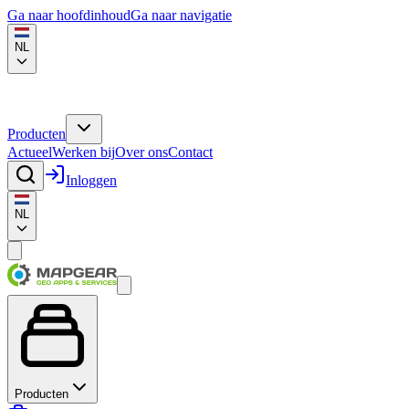
Ga naar hoofdinhoud
Ga naar navigatie
NL
Producten
Actueel
Werken bij
Over ons
Contact
Inloggen
NL
Producten