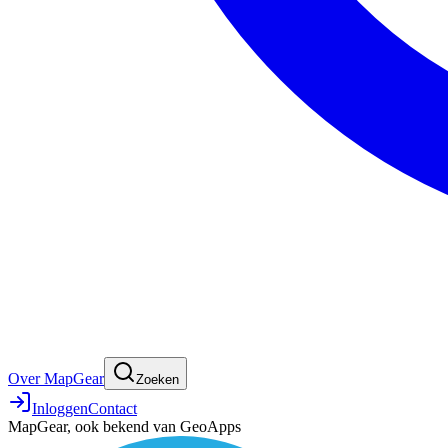
Over MapGear
Zoeken
Inloggen
Contact
MapGear, ook bekend van GeoApps