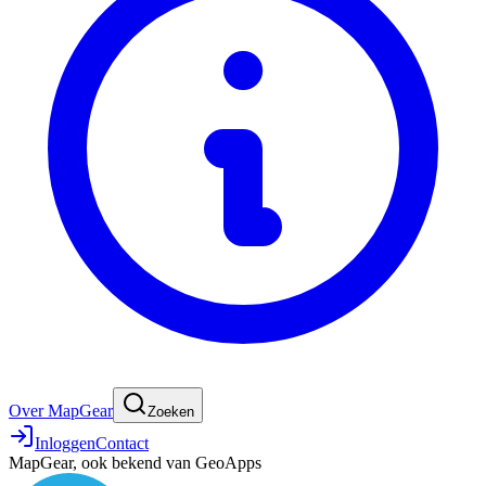
Over MapGear
Zoeken
Inloggen
Contact
MapGear, ook bekend van GeoApps