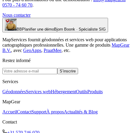
0570 - 74 60 70
.
Nous contacter
BB
Planifier une démo
Bjorn Boonk · Spécialiste SIG
MapServices fournit géodonnées et services web pour applications
cartographiques professionnelles. Une gamme de produits
MapGear
B.V.
, avec
GeoApps
,
PraatMee
, etc.
Restez informé
S’inscrire
Services
Géodonnées
Services web
Hébergement
Outils
Produits
MapGear
Accueil
Contact
Support
À propos
Actualités & Blog
Contact
+31 570 746 070