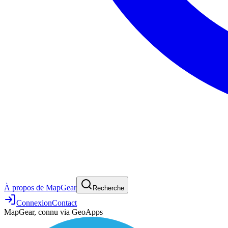
À propos de MapGear
Recherche
Connexion
Contact
MapGear, connu via GeoApps