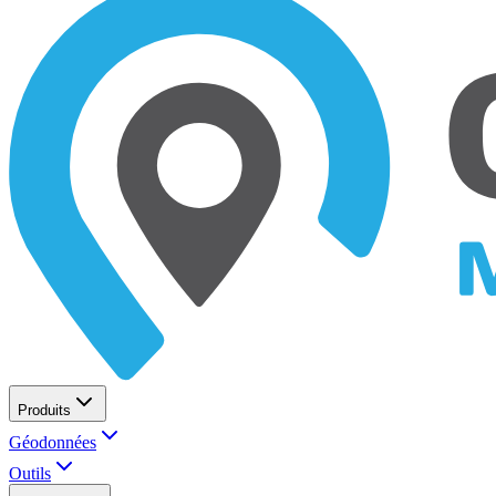
Produits
Géodonnées
Outils