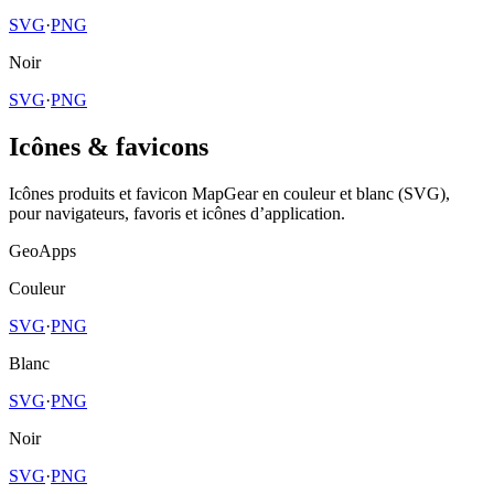
SVG
·
PNG
Noir
SVG
·
PNG
Icônes & favicons
Icônes produits et favicon MapGear en couleur et blanc (SVG),
pour navigateurs, favoris et icônes d’application.
GeoApps
Couleur
SVG
·
PNG
Blanc
SVG
·
PNG
Noir
SVG
·
PNG