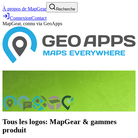
À propos de MapGear
Recherche
Connexion
Contact
MapGear, connu via GeoApps
Tous les logos: MapGear & gammes
produit