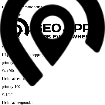
Logo, links, primaire acties
Brand hover
#0b6d99
Hover, donkere accenten
primary-500
#009FDF
UI-primair (CMS, knoppen)
primary-400
#4cc9f0
Lichte accenten
primary-100
#e1f4fd
Lichte achtergronden