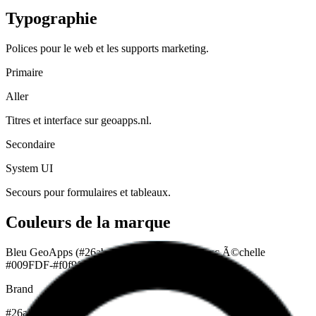
Typographie
Polices pour le web et les supports marketing.
Primaire
Aller
Titres et interface sur geoapps.nl.
Secondaire
System UI
Secours pour formulaires et tableaux.
Couleurs de la marque
Bleu GeoApps (#26abe2, survol #0b6d99) avec Ã©chelle
#009FDF-#f0f9fe.
Brand
#26abe2