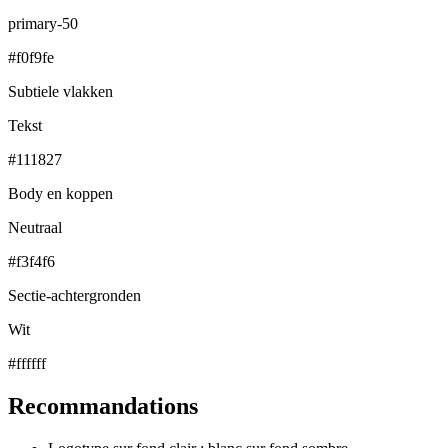
primary-50
#f0f9fe
Subtiele vlakken
Tekst
#111827
Body en koppen
Neutraal
#f3f4f6
Sectie-achtergronden
Wit
#ffffff
Recommandations