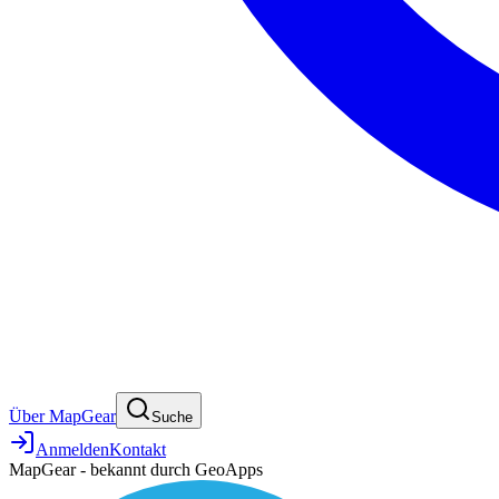
Über MapGear
Suche
Anmelden
Kontakt
MapGear - bekannt durch GeoApps