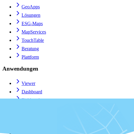
GeoApps
Lösungen
ESG-Maps
MapServices
TouchTable
Beratung
Plattform
Anwendungen
Viewer
Dashboard
Fieldwork
MapTour
MapTalk
Custom
QGIS-Plugin