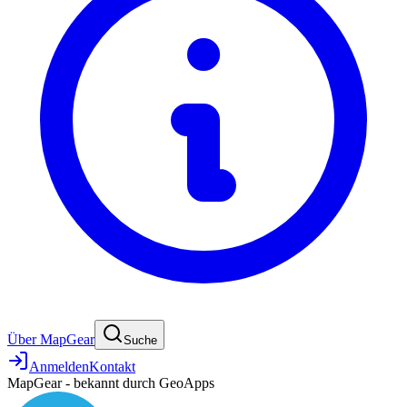
Über MapGear
Suche
Anmelden
Kontakt
MapGear - bekannt durch GeoApps