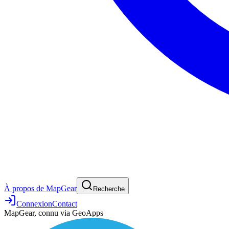
À propos de MapGear
Recherche
Connexion
Contact
MapGear, connu via GeoApps