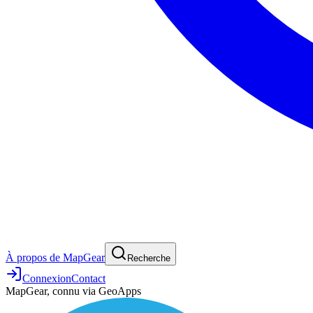
À propos de MapGear
Recherche
Connexion
Contact
MapGear, connu via GeoApps