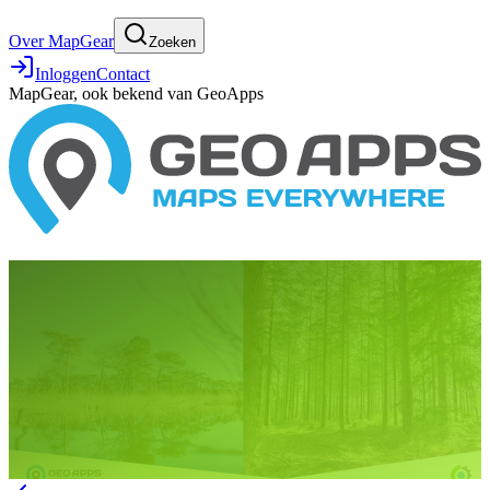
Over MapGear
Zoeken
Inloggen
Contact
MapGear, ook bekend van GeoApps
30 september 2025
GeoApps Team