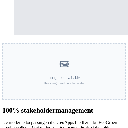
🖼️
Image not available
This image could not be loaded
100% stakeholdermanagement
De moderne toepassingen die GeoApps biedt zijn bij EcoGroen
goed bevallen. “Met online kaarten reageer je als stakeholder