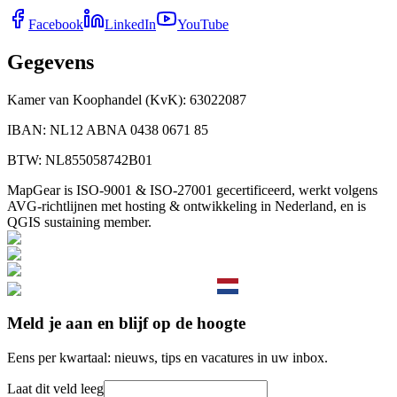
Facebook
LinkedIn
YouTube
Gegevens
Kamer van Koophandel (KvK)
:
63022087
IBAN
:
NL12 ABNA 0438 0671 85
BTW
:
NL855058742B01
MapGear is ISO-9001 & ISO-27001 gecertificeerd, werkt volgens
AVG-richtlijnen met hosting & ontwikkeling in Nederland, en is
QGIS sustaining member.
Meld je aan en blijf op de hoogte
Eens per kwartaal: nieuws, tips en vacatures in uw inbox.
Laat dit veld leeg