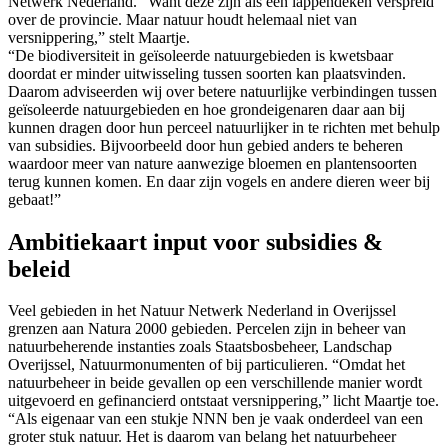
Netwerk Nederland. “Want deze zijn als een lappendeken verspreid
over de provincie. Maar natuur houdt helemaal niet van
versnippering,” stelt Maartje.
“De biodiversiteit in geïsoleerde natuurgebieden is kwetsbaar
doordat er minder uitwisseling tussen soorten kan plaatsvinden.
Daarom adviseerden wij over betere natuurlijke verbindingen tussen
geïsoleerde natuurgebieden en hoe grondeigenaren daar aan bij
kunnen dragen door hun perceel natuurlijker in te richten met behulp
van subsidies. Bijvoorbeeld door hun gebied anders te beheren
waardoor meer van nature aanwezige bloemen en plantensoorten
terug kunnen komen. En daar zijn vogels en andere dieren weer bij
gebaat!”
Ambitiekaart input voor subsidies &
beleid
Veel gebieden in het Natuur Netwerk Nederland in Overijssel
grenzen aan Natura 2000 gebieden. Percelen zijn in beheer van
natuurbeherende instanties zoals Staatsbosbeheer, Landschap
Overijssel, Natuurmonumenten of bij particulieren. “Omdat het
natuurbeheer in beide gevallen op een verschillende manier wordt
uitgevoerd en gefinancierd ontstaat versnippering,” licht Maartje toe.
“Als eigenaar van een stukje NNN ben je vaak onderdeel van een
groter stuk natuur. Het is daarom van belang het natuurbeheer