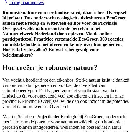
Terug naar nieuws
Robuuste natuur en meer biodiversiteit, daar is heel Overijssel
bij gebaat. Dus onderzocht ecologisch adviesbureau EcoGroen
samen met Procap en Witteveen en Bos voor de Provincie
Overijssel welke natuursoorten de percelen in het
Natuurnetwerk Nederland doen opleven. Via de online
participatietool PraatMee verzamelde EcoGroen 309 reacties
vanuitstakeholders met ideeën en kennis over hun gebieden.
Hoe is dat ze bevallen? En wat is het gevolg voor
beleidsmakers?
Hoe creëer je robuuste natuur?
Van vochtig hooiland tot een eikenbos. Sterke natuur krijg je dankzij
verbonden natuurgebieden en voldoende diversiteit van
natuurbeheertypen. Dat is goed voor het voortbestaan van het
landschap én voor ontzettend veel zoogdieren en insecten in onze
provincie. Provincie Overijssel wilde dan ook inzicht in de potenties
van het natuurnetwerk in Overijssel.
Maartje Scholten, Projectleider Ecologie bij EcoGroen, onderzocht
met haar team de potentie voor natuurontwikkeling op honderden
percelen binnen landgoederen, weilanden en bossen: het Natuur