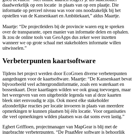
daadwerkelijk op een locatie in plaats van op een plaatje. Die
informatie op perceel niveau was voor ons noodzakelijk bij het
opstellen van de Kansenkaart en Ambitiekaart,” aldus Maartje.
Maartje: “De projectleiders bij de provincie waren erg te spreken
over de transparante, open manier van informatie delen en ophalen.
Ik zou de online tools van GeoApps dus zeker weer inzetten
wanneer we op grote schaal met stakeholders informatie willen
uitwisselen.”
Verbeterpunten kaartsoftware
Tijdens het project werden door EcoGroen diverse verbeterpunten
aangedragen voor de kaartsoftware. Maartje: “De Kansenkaart bevat
bijvoorbeeld veel achtergrondinformatie, zoals een waterkaart en
bossenkaart. Deze kaartlagen wilden we ook graag toevoegen, maar
het weergeven van een uitgebreide legenda van al deze kaarten
bleek niet eenvoudig te zijn. Ook moest elke stakeholder
afzonderlijke reacties per locatie invoeren in plaats van meerdere
opmerkingen te kunnen plaatsen bij één locatie. Voor organisaties
die veel opmerkingen wilden plaatsen was dat soms even lastig.”
Egbert Griffioen, projectmanager van MapGear is blij met de
ingebrachte verbeterpunten. “De PraatMee software is behoorlijk