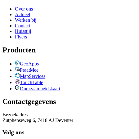
Over ons
Actueel
Werken bij
Contact
Huisstijl
Flyers
Producten
GeoApps
PraatMee
MapServices
TouchTable
Duurzaamheidskaart
Contactgegevens
Bezoekadres
Zutphenseweg 6, 7418 AJ Deventer
Volg ons