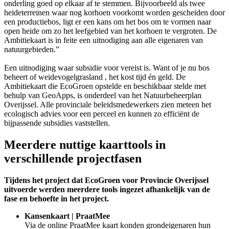
onderling goed op elkaar af te stemmen. Bijvoorbeeld als twee
heideterreinen waar nog korhoen voorkomt worden gescheiden door
een productiebos, ligt er een kans om het bos om te vormen naar
open heide om zo het leefgebied van het korhoen te vergroten. De
Ambitiekaart is in feite een uitnodiging aan alle eigenaren van
natuurgebieden.”
Een uitnodiging waar subsidie voor vereist is. Want of je nu bos
beheert of weidevogelgrasland , het kost tijd én geld. De
Ambitiekaart die EcoGroen opstelde en beschikbaar stelde met
behulp van GeoApps, is onderdeel van het Natuurbeheerplan
Overijssel. Alle provinciale beleidsmedewerkers zien meteen het
ecologisch advies voor een perceel en kunnen zo efficiënt de
bijpassende subsidies vaststellen.
Meerdere nuttige kaarttools in
verschillende projectfasen
Tijdens het project dat EcoGroen voor Provincie Overijssel
uitvoerde werden meerdere tools ingezet afhankelijk van de
fase en behoefte in het project.
Kansenkaart | PraatMee
Via de online PraatMee kaart konden grondeigenaren hun