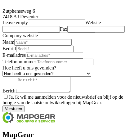
Zutphenseweg 6
7418 AJ Deventer
Leave empty
Website
Fax
Company website
Naam
Bedrijf
E-mailadres
Telefoonnummer
Hoe heeft u ons gevonden?
Bericht
Ja, ik wil me aanmelden voor de nieuwsbrief en blijf op de
hoogte van de laatste ontwikkelingen bij MapGear.
Versturen
MapGear