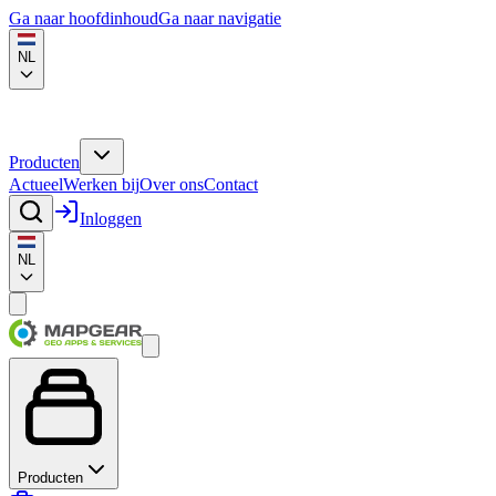
Ga naar hoofdinhoud
Ga naar navigatie
NL
Producten
Actueel
Werken bij
Over ons
Contact
Inloggen
NL
Producten