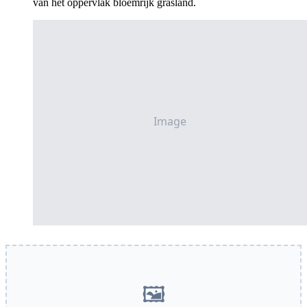
van het oppervlak bloemrijk grasland.
🖼️